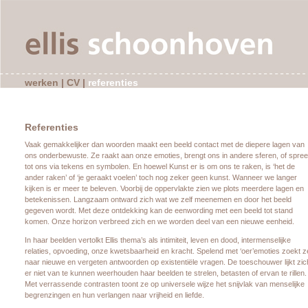
werken
|
CV
|
referenties
Referenties
Vaak gemakkelijker dan woorden maakt een beeld contact met de diepere lagen van
ons onderbewuste. Ze raakt aan onze emoties, brengt ons in andere sferen, of spree
tot ons via tekens en symbolen. En hoewel Kunst er is om ons te raken, is ‘het de
ander raken’ of ‘je geraakt voelen’ toch nog zeker geen kunst. Wanneer we langer
kijken is er meer te beleven. Voorbij de oppervlakte zien we plots meerdere lagen en
betekenissen. Langzaam ontward zich wat we zelf meenemen en door het beeld
gegeven wordt. Met deze ontdekking kan de eenwording met een beeld tot stand
komen. Onze horizon verbreed zich en we worden deel van een nieuwe eenheid.
In haar beelden vertolkt Ellis thema’s als intimiteit, leven en dood, intermenselijke
relaties, opvoeding, onze kwetsbaarheid en kracht. Spelend met ‘oer’emoties zoekt z
naar nieuwe en vergeten antwoorden op existentiële vragen. De toeschouwer lijkt zic
er niet van te kunnen weerhouden haar beelden te strelen, betasten of ervan te rillen.
Met verrassende contrasten toont ze op universele wijze het snijvlak van menselijke
begrenzingen en hun verlangen naar vrijheid en liefde.